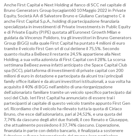
Anche First Capital e Next Holding al fianco di SCC nel capitale di
Bruno Generators Group bycagiant60 10 Maggio 2022 in Private
Equity, Società AA di Salvatore Bruno e Giuliano Castagneto C è
anche First Capital S.p.A., holding di partecipazione finanziaria
specializzata in investimenti di Private Investments in Public Equity
e di Private Equity (PIPE) quotata all’Euronext Growth Milan e
guidata da Vincenzo Polidoro, tra gli investitori in Bruno Generators
Group (BGG) sulla quale First Capital ha puntato 4 milioni di euro
tramite il veicolo First Gen srl di cui detiene il 75,5%. Secondo
quanto risulta a BeBeez il restante 24,5% appartiene alla Next
Holding, a sua volta azionista di First Capital con il 28%. La scorsa
settimana BeBeez aveva infatti anticipato che Space Capital Club
spa (SCC), piattaforma di investimenti di private capital con 200
milioni di euro in dotazione e partecipata da alcuni tra i principali
family office italiani e da alcuni investitori istituzionali, a sua volta ha
acquisito il 40% di BGG nell’ambito di una riorganizzazione
dell’azionariato familiare tramite un veicolo specifico partecipato dai
soci del Club. Ieri First Capital ha annunciato di essere trai i
partecipanti al capitale di questo veicolo tramite appunto First Gen
srl. Ricordiamo che il veicolo ha rilevato tutta la quota di Ciriaco
Bruno, che esce dall’azionariato, pari al 24,52%, e una quota del
7,74% da ciascuno degli altri due fratelli, il ceo Renato e Giuseppe,
che attualmente possiedono il 37,74% ciascuno. L’operazione,
finanziata in parte con debito bancario, è finalizzata a sostenere
l’ulteriore sviluppo internazionale del gruppo (con particolare