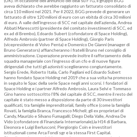
(UK). In occasione dell’annuncio del deal su FTG, il gruppo BGG
aveva dichiarato che avrebbe raggiunto un fatturato consolidato di
circa 110 milioni nel 2021. Per il 2022, BGG prevede di generare un
fatturato di oltre 120 milioni di euro con un ebitda di circa 30 milioni
di euro. A valle dell’ingresso di SCC nel capitale dell’azienda, Andrea
Abbati Marescotti (presidente del comitato investimenti di SCC, ed
ex ad di Brembo), Edoardo Subert (cofondatore di Space Holding),
Alfredo Ambrosio (partner di Space Holding), Giorgio Paris
(vicepresidente di Volvo Penta) e Domenico De Gianni (manager di
Bruno Generators) affiancheranno i fratelli Bruno nel consiglio di
amministrazione. L’operazione prevede inoltre il rafforzamento della
squadra manageriale con l’ingresso di un cfo e di nuove figure
dirigenziali che tutti gli azionisti sceglieranno congiuntamente.
Sergio Erede, Roberto Italia, Carlo Pagliani ed Edoardo Subert
hanno fondato Space Holding nel 2019 che a sua volta ha promosso
in seguito le Spac della serie Space negli anni scorsi. I fondatori di
Space Holding e i partner Alfredo Ambrosio, Laura Selvi e Tommaso
Gino hanno sottoscritto l’8% del capitale di SCC, mentre il resto del
capitale è stato messo a disposizione da parte di 30 investitori
qualificati, tra famiglie imprenditoriali, family office (come la famiglia
Rovati, la famiglia Branca, Francesco Micheli; gli ex proprietari di
Candy, Maurizio e Silvano Fumagalli; Diego Della Valle, Andrea De
Vido (cofondatore di Finanziaria Internarionale),la H14 di Barbara,
Eleonora e Luigi Berlusconi; Piergiorgio Coin e investitori
istituzionali come Arca Fondi sgr e la stessa First Capital.