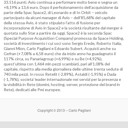
33.516 punti. Avio continua a performare molto bene e segna un
+8,19% a 13,6 euro. Dopo il perfezionamento dell’acquisizione da
parte della Spac Space2, di Leonardo e di In Orbit – veicolo
partecipato da alcuni manager di Avio – dell’85,68% del capitale
della stessa Avio, è stato stipulato l’atto di fusione per
incorporazione di Avio in Space2 e la società risultante dal merger è
quotata sullo Star a partire da oggi. Space2 è la seconda Spac
(Special Purpose Acquisition Company) promossa da Space Holding,
società di investimento i cui soci sono Sergio Erede, Roberto Italia,
Gianni Mion, Carlo Pagliani e Edoardo Subert. Acquisti anche su
Gefran (+7,08% a 6,58 euro) che da inizio anno ha guadagnato il
117% circa, su Panariagroup (+6,99%) e su Be (+4,92%),
quest’ultima con 1,464 mln pezzi scambiati, pari all’1,08% del
capitale, rispetto alla media giornaliera delle ultime trenta sedute di
740 mila pezzi. In rosso Retelit (-2,89%), Astaldi (-1,95%) e Dada
(-1,78%), societa’ leader internazionale nei servizi per la presenza e
la visibilità in Rete (domini, hosting, server, protezione del brand in
Rete), dedicati alle Pmi europee.
Copyright © 2013 – Carlo Pagliani