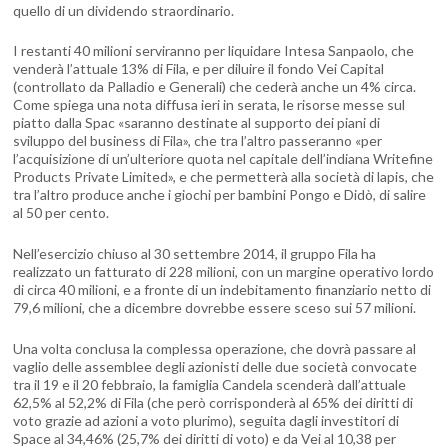
quello di un dividendo straordinario.
I restanti 40 milioni serviranno per liquidare Intesa Sanpaolo, che
venderà l’attuale 13% di Fila, e per diluire il fondo Vei Capital
(controllato da Palladio e Generali) che cederà anche un 4% circa.
Come spiega una nota diffusa ieri in serata, le risorse messe sul
piatto dalla Spac «saranno destinate al supporto dei piani di
sviluppo del business di Fila», che tra l’altro passeranno «per
l’acquisizione di un’ulteriore quota nel capitale dell’indiana Writefine
Products Private Limited», e che permetterà alla società di lapis, che
tra l’altro produce anche i giochi per bambini Pongo e Didò, di salire
al 50 per cento.
Nell’esercizio chiuso al 30 settembre 2014, il gruppo Fila ha
realizzato un fatturato di 228 milioni, con un margine operativo lordo
di circa 40 milioni, e a fronte di un indebitamento finanziario netto di
79,6 milioni, che a dicembre dovrebbe essere sceso sui 57 milioni.
Una volta conclusa la complessa operazione, che dovrà passare al
vaglio delle assemblee degli azionisti delle due società convocate
tra il 19 e il 20 febbraio, la famiglia Candela scenderà dall’attuale
62,5% al 52,2% di Fila (che però corrisponderà al 65% dei diritti di
voto grazie ad azioni a voto plurimo), seguita dagli investitori di
Space al 34,46% (25,7% dei diritti di voto) e da Vei al 10,38 per