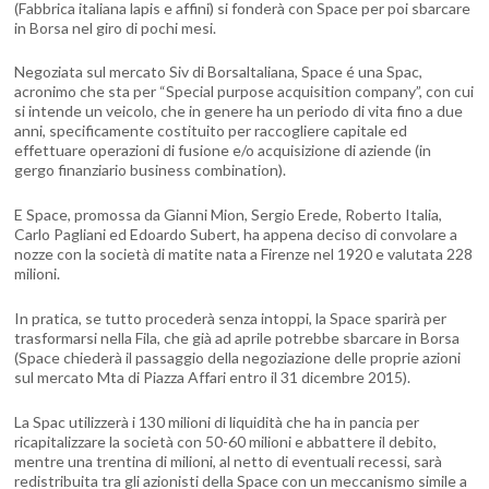
(Fabbrica italiana lapis e affini) si fonderà con Space per poi sbarcare
in Borsa nel giro di pochi mesi.
Negoziata sul mercato Siv di Borsaltaliana, Space é una Spac,
acronimo che sta per “Special purpose acquisition company”, con cui
si intende un veicolo, che in genere ha un periodo di vita fino a due
anni, specificamente costituito per raccogliere capitale ed
effettuare operazioni di fusione e/o acquisizione di aziende (in
gergo finanziario business combination).
E Space, promossa da Gianni Mion, Sergio Erede, Roberto Italia,
Carlo Pagliani ed Edoardo Subert, ha appena deciso di convolare a
nozze con la società di matite nata a Firenze nel 1920 e valutata 228
milioni.
In pratica, se tutto procederà senza intoppi, la Space sparirà per
trasformarsi nella Fila, che già ad aprile potrebbe sbarcare in Borsa
(Space chiederà il passaggio della negoziazione delle proprie azioni
sul mercato Mta di Piazza Affari entro il 31 dicembre 2015).
La Spac utilizzerà i 130 milioni di liquidità che ha in pancia per
ricapitalizzare la società con 50-60 milioni e abbattere il debito,
mentre una trentina di milioni, al netto di eventuali recessi, sarà
redistribuita tra gli azionisti della Space con un meccanismo simile a