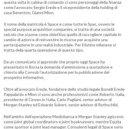
questa volta in cabina di comando ci sono personaggi della finanza
come l’avvocato Sergio Erede e il vicepresidente della holding di
casa Benetton, Gianni Mion.
Il nome della matricola è Space e come tutte le Spac, ovvero le
special purpose acquisition companies, si tratta di una società
veicolo che si pone come obiettivo quello di raccogliere capitale in
cambio di azioni e di reinvestire le risorse per acquisire una
partecipazione in una realtà industriale. Per il listino milanese si
tratta della quarta operazione di questo tipo.
Da un comunicato si apprende che proprio oggi Space ha
presentato in Borsa la domanda d’ammissione a quotazione e
chiesto alla Consob l’autorizzazione per la pubblicazione del
prospetto informativo.
Oltre all’avvocato Erede, fondatore dello studio legale Bonelli Erede
Pappalardo e Mion ci sono anche professionisti come Roberto Italia,
presidente di Cinven in Italia, Carlo Pagliani, senior advisor di
Morgan Stanley ed Edoardo Subert, senior advisor di Rothschild.
Nell’ambito dell’operazione Mediobanca e Morgan Stanley agiscono
come joint global coordinators e joint bookrunners, mentre Equita
come sponsor e joint lead manager. Consulenti legali di Space sono